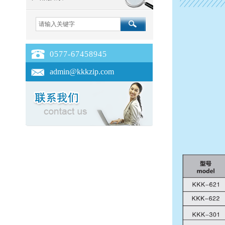
0577-67458945
admin@kkkzip.com