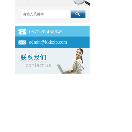
0577-67458945
admin@kkkzip.com