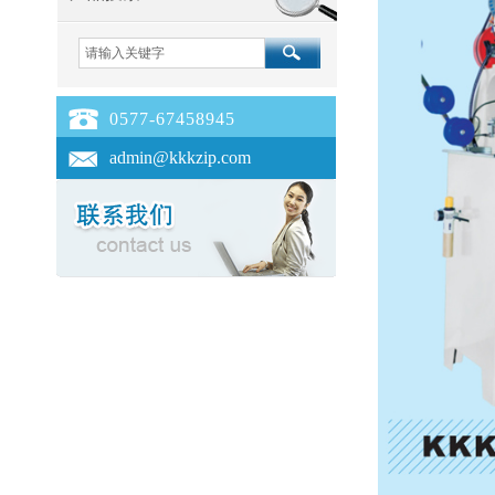
0577-67458945
admin@kkkzip.com