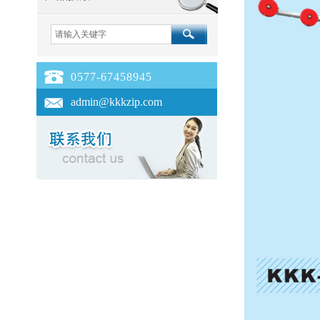
0577-67458945
admin@kkkzip.com